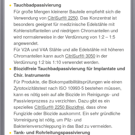
Tauchbadpassivierung
Für große Mengen kleinerer Bauteile empfiehlt sich die
Verwendung von
CitriSurf® 2250
. Das Konzentrat ist
besonders geeignet für medizinische Edelstähle mit
Kohlenstoffanteilen und niedrigem Chromanteilen und
wird normalerweise in der Verdünnung von 1:2 – 1:5
angewendet.
Für V2A und V4A Stähle und alle Edelstähle mit höheren
Chromanteilen kann auch
CitriSurf® 3050
in der
Verdünnung 1:2 bis 1:10 verwendet werden.
Biozidfreie Tauchbadpassivierung für Implantate und
Chir. Instrumente
Für Produkte, die Biokompatibilitätsprüfungen wie einen
Zytotoxizitätstest nach ISO 10993-5 bestehen müssen,
kann es nötig sein auf alle Biozide im Reinigungs- und
Passivierprozess zu verzichten. Dazu gibt es ein
spezielles
CitriSurf® 2250 Biozidfrei
, dass ohne
Fungizide oder Biozide auskommt. Ein sehr gründliche
Vorreinigung ist nötig, um Pilz- und
Bakterienverschleppung in das Bad zu vermeiden.
Tank- und Rohrleitungspassivierung